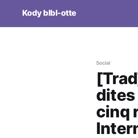
Kody blbl-otte
Social
[Trad
dites 
cinq 
Inter