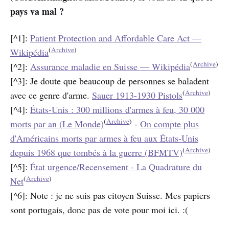
pays va mal ?
[^1]:
Patient Protection and Affordable Care Act —
(
Archive
)
Wikipédia
(
Archive
)
[^2]:
Assurance maladie en Suisse — Wikipédia
[^3]: Je doute que beaucoup de personnes se baladent
(
Archive
)
avec ce genre d'arme.
Sauer 1913-1930 Pistols
[^4]:
États-Unis : 300 millions d'armes à feu, 30 000
(
Archive
)
morts par an (Le Monde)
-
On compte plus
d'Américains morts par armes à feu aux États-Unis
(
Archive
)
depuis 1968 que tombés à la guerre (BFMTV)
[^5]:
État urgence/Recensement - La Quadrature du
(
Archive
)
Net
[^6]: Note : je ne suis pas citoyen Suisse. Mes papiers
sont portugais, donc pas de vote pour moi ici. :(